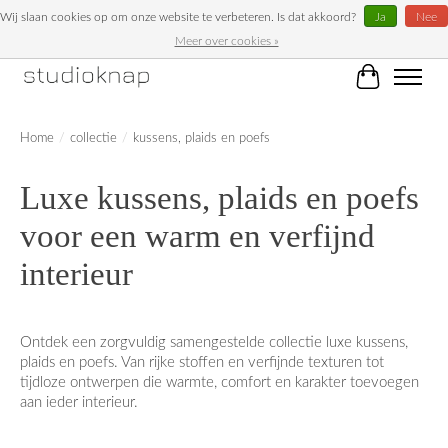
Wij slaan cookies op om onze website te verbeteren. Is dat akkoord?
Ja
Nee
Meer over cookies »
Unieke woonaccessoires bij Studioknap!
Winkelwag
Home
/
collectie
/
kussens, plaids en poefs
Luxe kussens, plaids en poefs
voor een warm en verfijnd
interieur
Ontdek een zorgvuldig samengestelde collectie luxe kussens,
plaids en poefs. Van rijke stoffen en verfijnde texturen tot
tijdloze ontwerpen die warmte, comfort en karakter toevoegen
aan ieder interieur.