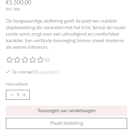
€1.500,00
Incl. btw
De hoogwaardige stoffering geeft de poef een subtiele
dieptewerking die verandert met het licht, terwijl de royale
ronde vorm zorgt voor een uitnodigend en comfortabel
karakter. Een verfijnde toevoeging binnen zowel moderne
als warme interieurs.
(0)
De beoordeling van dit product is
0
van de 5
Op voorraad (1)
(Levertijd:2)
Hoeveelheid:
Toevoegen aan winkelwagen
Plaats bestelling