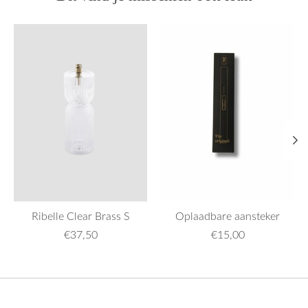
Items van productcarrousel
Ribelle Clear Brass S
Oplaadbare aansteker
€37,50
€15,00