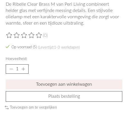
De Ribelle Clear Brass M van Peri Living combineert
helder glas met verfijnde messing details. Een stijlvolle
olielamp met een karaktervolle vormgeving die zorgt voor
warmte, sfeer en een tijdloze uitstraling.
(0)
De beoordeling van dit product is
0
van de 5
Op voorraad (5)
(Levertijd:1-3 werkdagen)
Hoeveelheid:
Toevoegen aan winkelwagen
Plaats bestelling
Toevoegen om te vergelijken