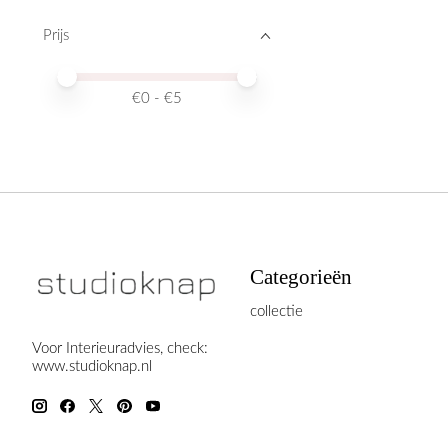
Prijs
Minimale prijswaarde
Price maximum value
€
0
- €
5
Categorieën
collectie
Voor Interieuradvies, check:
www.studioknap.nl