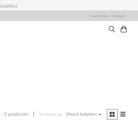
r cookies »
Aanmelden / Inloggen
0 producten
Sorteren op
Meest bekeken