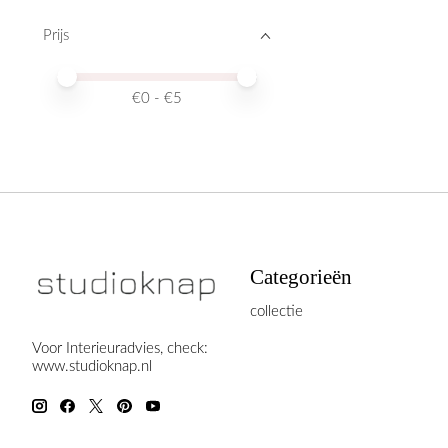
Prijs
Minimale prijswaarde
Price maximum value
€
0
- €
5
Categorieën
collectie
Voor Interieuradvies, check:
www.studioknap.nl