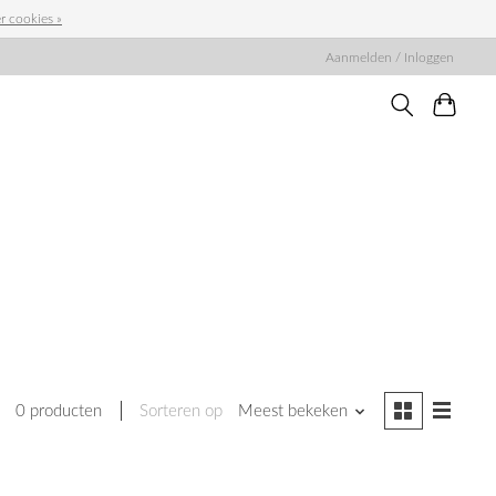
r cookies »
Aanmelden / Inloggen
0 producten
Sorteren op
Meest bekeken